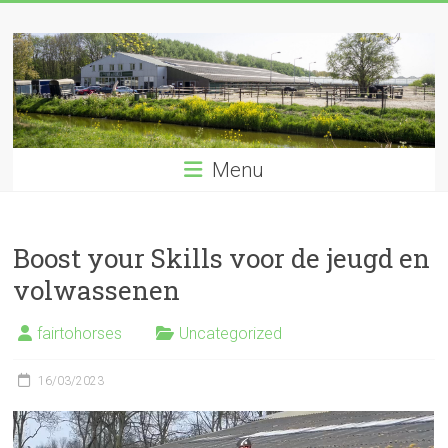
Ga
naar
de
inhoud
Menu
Boost your Skills voor de jeugd en
volwassenen
fairtohorses
Uncategorized
16/03/2023