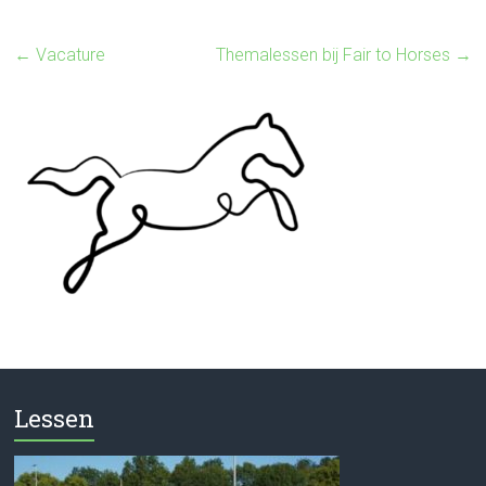
←
Vacature
Themalessen bij Fair to Horses
→
Lessen