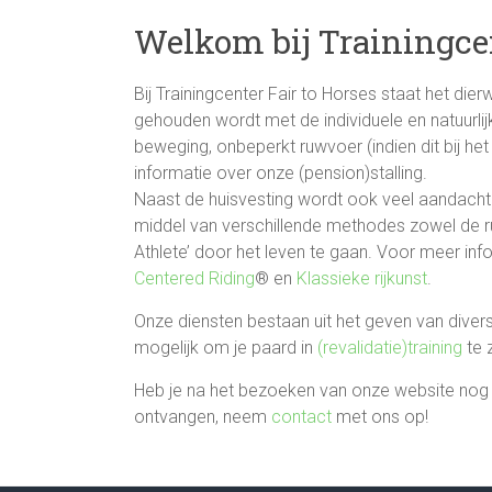
Welkom bij Trainingcen
Bij Trainingcenter Fair to Horses staat het dier
gehouden wordt met de individuele en natuurlij
beweging, onbeperkt ruwvoer (indien dit bij he
informatie over onze (pension)stalling.
Naast de huisvesting wordt ook veel aandacht 
middel van verschillende methodes zowel de ru
Athlete’ door het leven te gaan. Voor meer inf
Centered Riding
® en
Klassieke rijkunst
.
Onze diensten bestaan uit het geven van dive
mogelijk om je paard in
(revalidatie)training
te 
Heb je na het bezoeken van onze website nog v
ontvangen, neem
contact
met ons op!