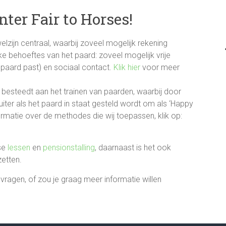
ter Fair to Horses!
welzijn centraal, waarbij zoveel mogelijk rekening
ke behoeftes van het paard: zoveel mogelijk vrije
t paard past) en sociaal contact.
Klik hier
voor meer
besteedt aan het trainen van paarden, waarbij door
iter als het paard in staat gesteld wordt om als ‘Happy
ormatie over de methodes die wij toepassen, klik op:
rse
lessen
en
pensionstalling
, daarnaast is het ook
zetten.
ragen, of zou je graag meer informatie willen