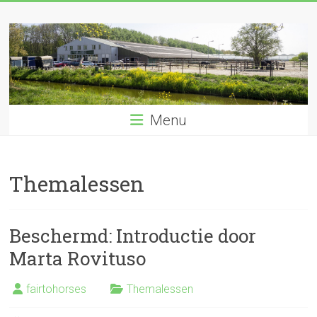
Ga
naar
de
inhoud
Menu
Themalessen
Beschermd: Introductie door
Marta Rovituso
fairtohorses
Themalessen